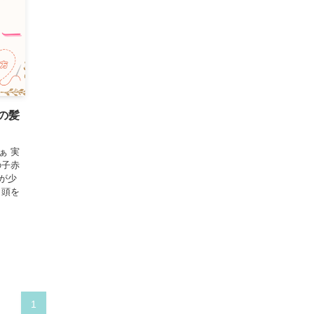
の髪
ぁ 実
の子赤
が少
、頭を
1