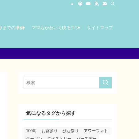
影までの準備
ママもかわいく映るコツ
サイトマップ
気になるタグから探す
100均
お宮参り
ひな祭り
アワーフォト
クーポン
タペストリー
バースデー