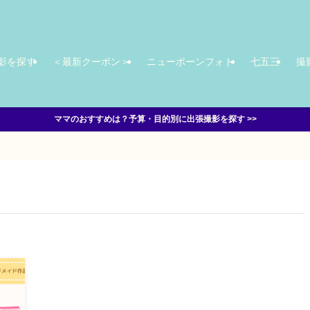
影を探す
＜最新クーポン＞
ニューボーンフォト
七五三
撮
ママのおすすめは？予算・目的別に出張撮影を探す >>