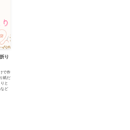
と折り
けで作
り紙だ
まりと
糸など