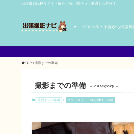
出張撮影比較サイト・服や小物、飾りつけ準備もお任せ！
ジャンル・予算から出張撮
TOP
撮影までの準備
撮影までの準備
– category –
撮影までの準備
ハンドメイド
飾り付け
着物