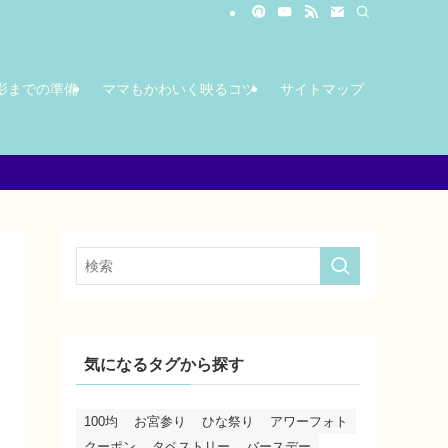
影までの準備
ママもかわいく映るコツ
サイトマップ
気になるタグから探す
100均
お宮参り
ひな祭り
アワーフォト
クーポン
タペストリー
バースデー