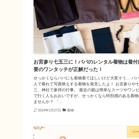
お宮参り七五三に！パパのレンタル着物は着付
要のワンタッチが正解だった！
せっかくならパパにも着物着てほしいけど大変そう… パ
人で着れて写真映えする着物を発見したよ！ お宮参りや
三、神社で参拝の行事。 最近の親は簡単なスーツやワン
で行く人もおおいですが、せっかくなら特別感のある着物
ませんか？ 「...
2024年2月27日
着物