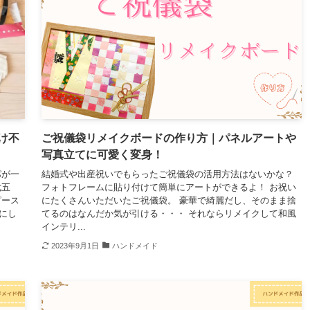
け不
ご祝儀袋リメイクボードの作り方｜パネルアートや
写真立てに可愛く変身！
パが一
結婚式や出産祝いでもらったご祝儀袋の活用方法はないかな？
七五
フォトフレームに貼り付けて簡単にアートができるよ！ お祝い
ピース
にたくさんいただいたご祝儀袋。 豪華で綺麗だし、そのまま捨
にし
てるのはなんだか気が引ける・・・ それならリメイクして和風
インテリ...
2023年9月1日
ハンドメイド