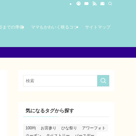
影までの準備
ママもかわいく映るコツ
サイトマップ
気になるタグから探す
100均
お宮参り
ひな祭り
アワーフォト
クーポン
タペストリー
バースデー