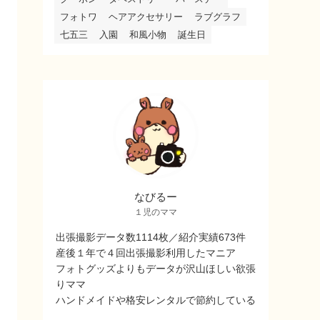
フォトワ
ヘアアクセサリー
ラブグラフ
七五三
入園
和風小物
誕生日
なびるー
１児のママ
出張撮影データ数1114枚／紹介実績673件
産後１年で４回出張撮影利用したマニア
フォトグッズよりもデータが沢山ほしい欲張
りママ
ハンドメイドや格安レンタルで節約している