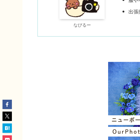
服や
出張
なびるー