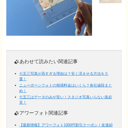
あわせて読みたい関連記事
七五三写真が高すぎる理由は？安く済ませる方法を５
選！
ニューボーンフォトの相場料金はいくら？各社値段まと
め｜
七五三はデータのみが安い！スタジオ写真いらない派必
見！
アワーフォト関連記事
【最新情報】アワーフォト1000円割引クーポン！友達紹