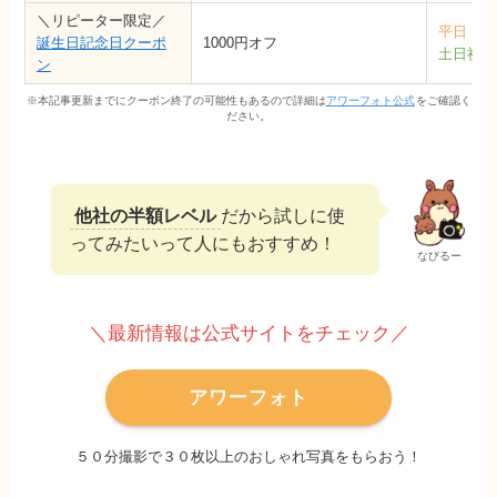
＼リピーター限定／
平日
1
誕生日記念日クーポ
1000円オフ
土日祝
1
ン
※本記事更新までにクーポン終了の可能性もあるので詳細は
アワーフォト公式
をご確認く
ださい。
他社の半額レベル
だから試しに使
ってみたいって人にもおすすめ！
なびるー
＼最新情報は公式サイトをチェック／
アワーフォト
５０分撮影で３０枚以上のおしゃれ写真をもらおう！