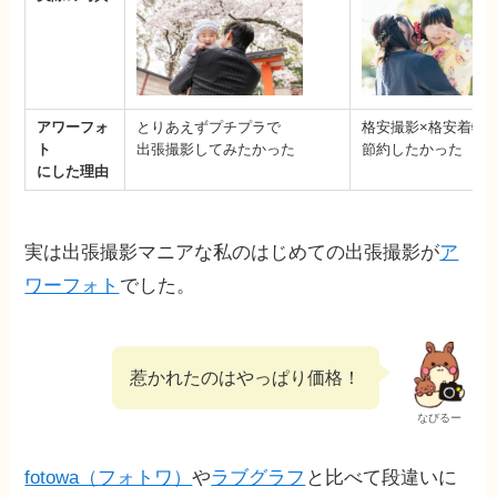
アワーフォ
とりあえずプチプラで
格安撮影×格安着物
ト
出張撮影してみたかった
節約したかった
にした理由
実は出張撮影マニアな私のはじめての出張撮影が
ア
ワーフォト
でした。
惹かれたのはやっぱり価格！
なびるー
fotowa（フォトワ）
や
ラブグラフ
と比べて段違いに