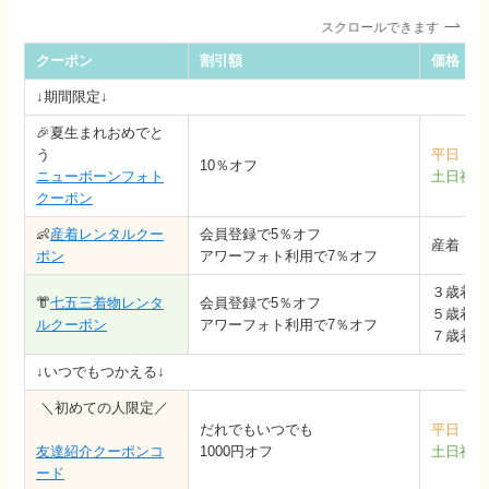
スクロールできます
クーポン
割引額
価格（税
↓期間限定↓
🎉夏生まれおめでと
う
平日
1
10％オフ
ニューボーンフォト
土日祝
2
クーポン
👶
産着レンタルクー
会員登録で5％オフ
産着 5,
ポン
アワーフォト利用で7％オフ
３歳着物5
👘
七五三着物レンタ
会員登録で5％オフ
５歳着物7
ルクーポン
アワーフォト利用で7％オフ
７歳着物7
↓いつでもつかえる↓
＼初めての人限定／
だれでもいつでも
平日
1
友達紹介クーポンコ
1000円オフ
土日祝
1
ード