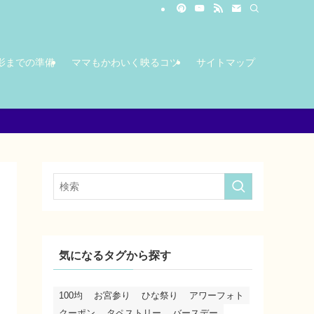
影までの準備
ママもかわいく映るコツ
サイトマップ
気になるタグから探す
100均
お宮参り
ひな祭り
アワーフォト
クーポン
タペストリー
バースデー