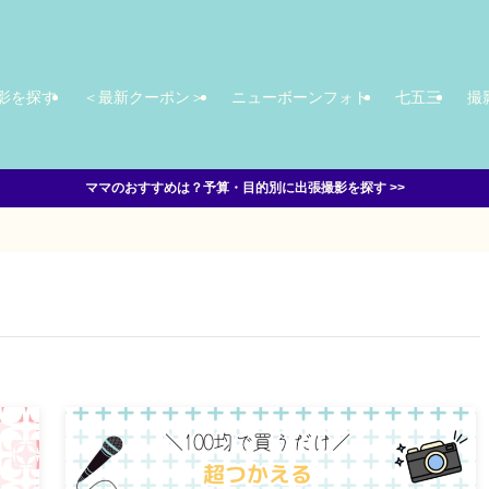
影を探す
＜最新クーポン＞
ニューボーンフォト
七五三
撮
ママのおすすめは？予算・目的別に出張撮影を探す >>