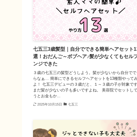
七五三3歳髪型｜自分でできる簡単ヘアセット1
選！おだんご～ボブヘア♪髪が少なくてもセル
ンジできた
３歳の七五三の髪型どうしよう。髪が少ないから自分でで
らなぁ… 簡単にできるセルフヘアセットを13種類やって
よ！ 七五三デビューの３歳だと、１～３歳の子が対象で
まだ髪が少ないの子も多いですよね。 美容院でセットし
うとお金もか...
2025年10月15日
七五三