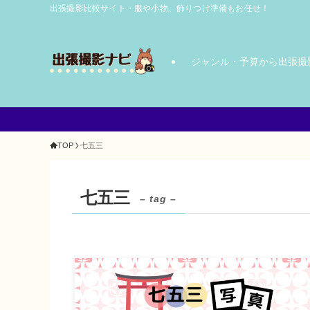
出張撮影比較サイト・服や小物、飾りつけ準備もお任せ！
ジャンル・予算から出張撮
TOP
七五三
七五三
– tag –