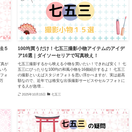
法５
100均買うだけ！七五三撮影小物アイテムのアイデ
ア16選｜ダイソーセリアで写真映え！
写真が
七五三撮影するから映える小物を買いたい！できれば安く！ 七
いろ
五三にぴったりな100均の和風小物を16個紹介するよ！ 七五三
 フォ
の撮影といえばスタジオフォトを思い浮かべますが、実は超高
万
額なので、近年では格安な出張撮影サービスやセルフフォトに
する人が急増...
2025年10月15日
七五三