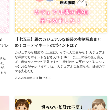
3
【七五三】親のカジュアルな服装の実例写真まと
フアレ
め！コーディネートのポイントは？
カジュアルな服装で七五三にいっても大丈夫かな？ カジュアル
な洋服でもポイントをおさえればOK！ 七五三の親の服と言え
きた
ば、着物かスーツが定番ですが、着付けが大変だったりぶっち
みた
ゃけお金がかかりますよね。 カジュアルな服装なら、妊婦のマ
すが、
マも安心だし...
てもら
2025年10月15日
七五三