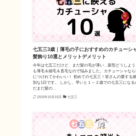
七五三3歳｜薄毛の子におすすめのカチューシ
髪飾り10選とメリットデメリット
今年は七五三だけど、まだ髪の毛が薄い…髪型どうしよう
も薄毛＆細毛＆直毛なので悩みました。カチューシャなら
につけれてかわいい！ 初めての七五三！皆さんの愛する
別な1日です。 しかし、早いと１～２歳での七五三になる
だまだ髪の...
2025年10月15日
七五三