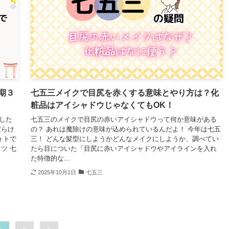
期３
七五三メイクで目尻を赤くする意味とやり方は？化
粧品はアイシャドウじゃなくてもOK！
した
七五三のメイクで目尻の赤いアイシャドウって何か意味がある
だらけ
の？ あれは魔除けの意味が込められているんだよ！ 今年は七五
ォトで
三！ どんな髪型にしようかどんなメイクにしようか、調べてい
ツ 七
たら目についた「目尻に赤いアイシャドウやアイラインを入れ
た特徴的な...
2025年10月1日
七五三