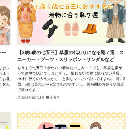
チー
【3歳5歳の七五三】草履の代わりになる靴７選！ス
ニーカー・ブーツ・スリッポン・サンダルなど
えばい
もうすぐ七五三！かわいい着物たのしみ～！でも、草履を嫌が
るよ！
って途中で脱いでしまいそう… 慣れない着物に慣れない草履。
らお化
神社に行くの大丈夫かな…と悩むママパパ多いですよね。 特に3
た化粧
歳・5歳は足元が不安定で転びやすいし、長時間のお参りや撮影
で疲れやす...
2025年10月15日
七五三