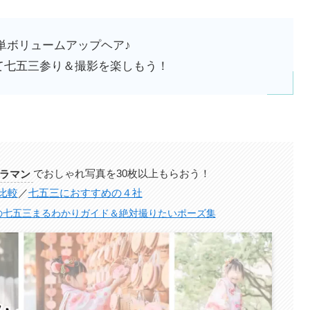
単ボリュームアップヘア♪
て七五三参り＆撮影を楽しもう！
メラマン
でおしゃれ写真を30枚以上もらおう！
比較
／
七五三におすすめの４社
の七五三まるわかりガイド＆絶対撮りたいポーズ集