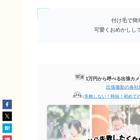
付け毛で簡
可愛くおめかしし
1万円から呼べる出張カ
出張撮影の各社
↓
失敗しない！時短！初めて