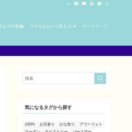
影までの準備
ママもかわいく映るコツ
サイトマップ
気になるタグから探す
100均
お宮参り
ひな祭り
アワーフォト
クーポン
タペストリー
バースデー