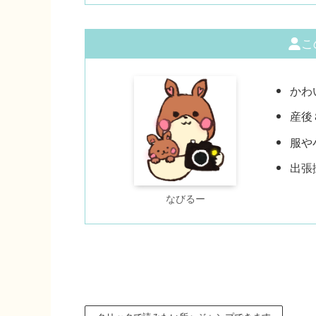
こ
かわ
産後
服や
出張
なびるー