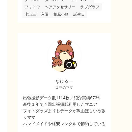
フォトワ
ヘアアクセサリー
ラブグラフ
七五三
入園
和風小物
誕生日
なびるー
１児のママ
出張撮影データ数1114枚／紹介実績673件
産後１年で４回出張撮影利用したマニア
フォトグッズよりもデータが沢山ほしい欲張
りママ
ハンドメイドや格安レンタルで節約している